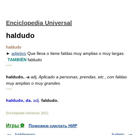
Enciclopedia Universal
haldudo
haldudo
►
adjetivo
Que lleva o tiene faldas muy amplias o muy largas.
TAMBIÉN
faldudo
* * *
haldudo, -a
adj.
Aplicado a personas, prendas, etc., con faldas
muy amplias o muy grandes.
* * *
haldudo
, da
.
adj.
faldudo.
Enciclopedia Universal
.
2012
.
Игры ⚽
Поможем сделать НИР
haldinegro
halieto