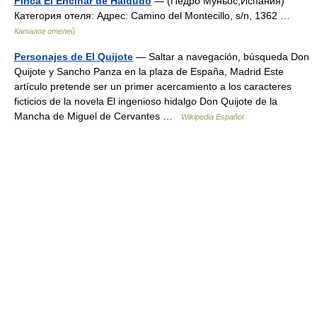
Finca El Encinar de Haldudo
— (Педро Муньос,Испания)
Категория отеля: Адрес: Camino del Montecillo, s/n, 1362 …
Каталог отелей
Personajes de El Quijote
— Saltar a navegación, búsqueda Don
Quijote y Sancho Panza en la plaza de España, Madrid Este
artículo pretende ser un primer acercamiento a los caracteres
ficticios de la novela El ingenioso hidalgo Don Quijote de la
Mancha de Miguel de Cervantes …
Wikipedia Español