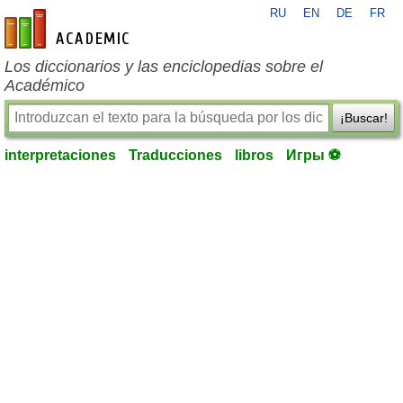
RU
EN
DE
FR
es-academic.com
Los diccionarios y las enciclopedias sobre el
Académico
¡Buscar!
interpretaciones
Traducciones
libros
Игры ⚽